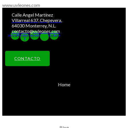
Ir
www.uvleones.com
al
Calle Angel Martínez
contenido
Villarreal 637, Chepevera,
64030 Monterrey, N.L.
contacto@uvleones.com
Instagram
Facebook-
Linkedin
Youtube
f
CONTACTO
Home
Blog