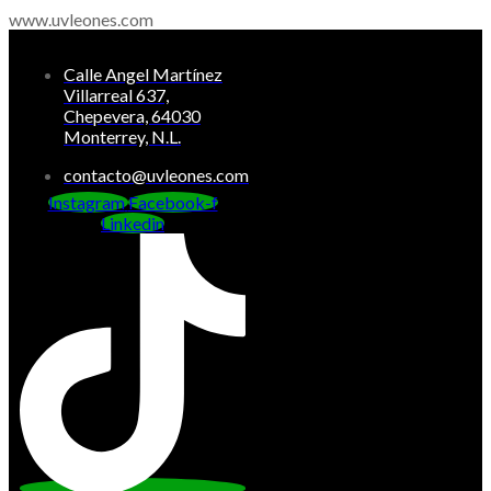
Ir
www.uvleones.com
al
contenido
Calle Angel Martínez
Villarreal 637,
Chepevera, 64030
Monterrey, N.L.
contacto@uvleones.com
Instagram
Facebook-f
Linkedin