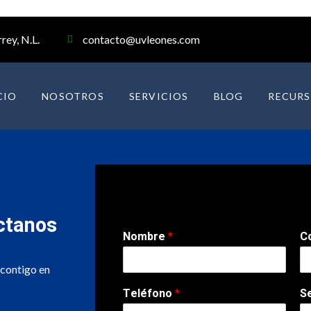
rey, N.L.
contacto@uvleones.com
CIO
NOSOTROS
SERVICIOS
BLOG
RECURS
ctanos
Nombre
*
C
 contigo en
Teléfono
*
S