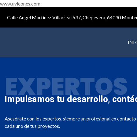
www.uvleones.com
Calle Angel Martínez Villarreal 637, Chepevera, 64030 Monter
INI
EXPERTOS
Impulsamos tu desarrollo,
contá
Asesórate con los expertos, siempre un profesional en contacto
cada uno de tus proyectos.