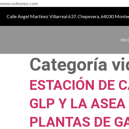
www.uvleones.com
Calle Angel Martínez Villarreal 637, Chepevera, 64030 Monter
INI
Categoría v
ESTACIÓN DE C
GLP Y LA ASEA
PLANTAS DE GA