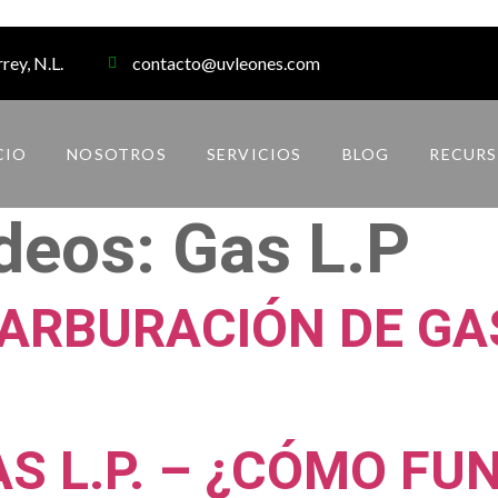
rey, N.L.
contacto@uvleones.com
CIO
NOSOTROS
SERVICIOS
BLOG
RECURS
ideos:
Gas L.P
ARBURACIÓN DE GAS
S L.P. – ¿CÓMO FU